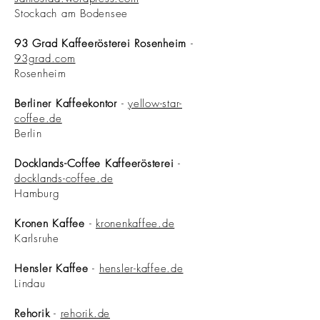
Stockach am Bodensee
93 Grad Kaffeerösterei Rosenheim
-
93grad.com
Rosenheim
Berliner Kaffeekontor
-
yellow-star-
coffee.de
Berlin
Docklands-Coffee Kaffeerösterei
-
docklands-coffee.de
Hamburg
Kronen Kaffee
-
kronenkaffee.de
Karlsruhe
Hensler Kaffee
-
hensler-kaffee.de
Lindau
Rehorik
-
rehorik.de