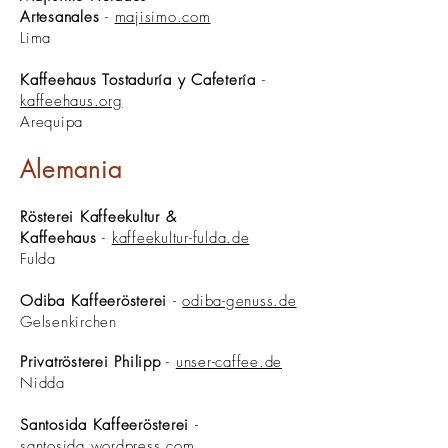
Artesanales
-
majisimo.com
Lima
Kaffeehaus Tostaduría y Cafetería
-
kaffeehaus.org
Arequipa
Alemania
Rösterei Kaffeekultur &
Kaffeehaus
-
kaffeekultur-fulda.de
Fulda
Odiba Kaffeerösterei
-
odiba-genuss.de
Gelsenkirchen
Privatrösterei Philipp
-
unser-caffee.de
Nidda
Santosida Kaffeerösterei
-
santosida.wordpress.com