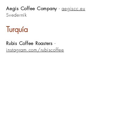
Aegis Coffee Company
-
aegiscc.eu
Svederník
Turquía​
Rubis Coffee Roasters
-
instagram.com/rubiscoffee
Gaziantep
MDA Coffee Roasters
-
mdacoffee.com
Izmir
Ucrania
Kava Pro
-
kava.pro
Kiev
Irlanda
Loose Leaf Tea Merchant
-
looseleaf.ie