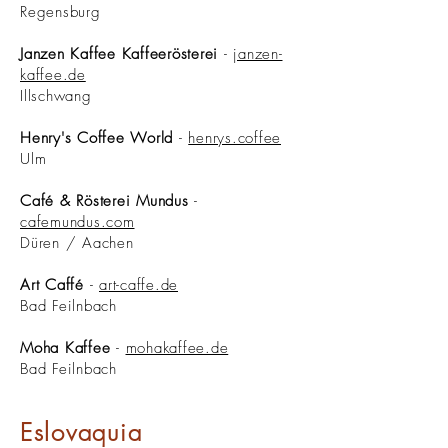
Regensburg
Janzen Kaffee Kaffeerösterei
-
janzen-
kaffee.de
Illschwang
Henry's Coffee World
-
henrys.coffee
Ulm
Café & Rösterei Mundus
-
cafemundus.com
Düren / Aachen
Art Caffé
-
art-caffe.de
Bad Feilnbach
Moha Kaffee
-
mohakaffee.de
Bad Feilnbach
Eslovaquia